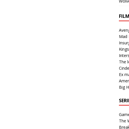
Wolv
FIL
Aveng
Mad 
Insur
Kings
Inters
The l
Cinde
Ex m
Ameri
Big H
SER
Game
The 
Brea