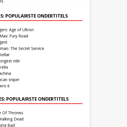
es
MS: POPULAIRSTE ONDERTITELS
ers: Age of Ultron
Max: Fury Road
gent
man: The Secret Service
tellar
ongest ride
rella
achina
can sniper
ero 6
IES: POPULAIRSTE ONDERTITELS
 Of Thrones
Walking Dead
king Bad