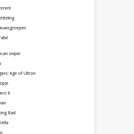
orrent
titeling
nieuwsgroepen
rabit
can sniper
w
ers: Age of Ultron
opje
ero 6
man
king Bad
rella
er