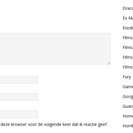
Dracu
Ex M
Exod
Film
Films
Films
Films
Fury
Game
Goog
Guard
Home
deze browser voor de volgende keer dat ik reactie geef.
Horri