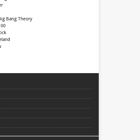
er
Big Bang Theory
100
ock
land
w