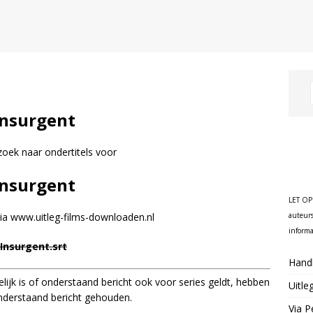
Insurgent
zoek naar ondertitels voor
Insurgent
LET OP
auteurs
a www.uitleg-films-downloaden.nl
informa
Insurgent.srt
Handl
ijk is of onderstaand bericht ook voor series geldt, hebben
Uitle
derstaand bericht gehouden.
Via P