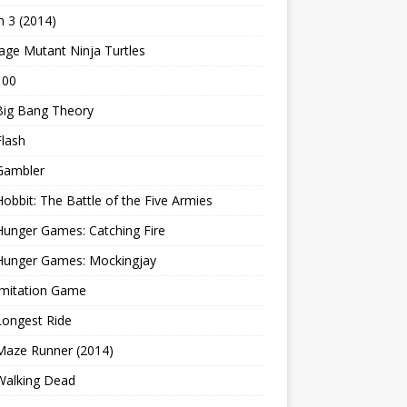
 3 (2014)
ge Mutant Ninja Turtles
100
Big Bang Theory
lash
Gambler
obbit: The Battle of the Five Armies
unger Games: Catching Fire
Hunger Games: Mockingjay
Imitation Game
Longest Ride
Maze Runner (2014)
Walking Dead