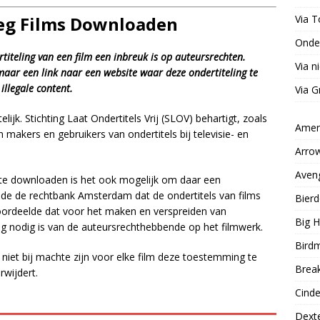
Via T
leg Films Downloaden
Onder
titeling van een film een inbreuk is op auteursrechten.
Via 
maar een link naar een website waar deze ondertiteling te
illegale content.
Via G
k. Stichting Laat Ondertitels Vrij (SLOV) behartigt, zoals
Ameri
akers en gebruikers van ondertitels bij televisie- en
Arro
Aveng
s te downloaden is het ook mogelijk om daar een
aalde de rechtbank Amsterdam dat de ondertitels van films
Bierd
k oordeelde dat voor het maken en verspreiden van
Big H
ng nodig is van de auteursrechthebbende op het filmwerk.
Bird
 niet bij machte zijn voor elke film deze toestemming te
Brea
rwijdert.
Cinde
Dext