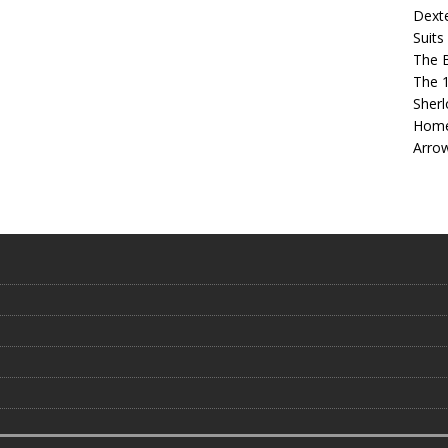
Dext
Suits
The 
The 
Sherl
Home
Arro