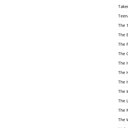
Taken
Teena
The 
The 
The F
The 
The H
The H
The 
The 
The 
The 
The 