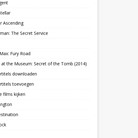
gent
tellar
er Ascending
man: The Secret Service
Max: Fury Road
 at the Museum: Secret of the Tomb (2014)
rtitels downloaden
titels toevoegen
e films kijken
ington
stination
ock