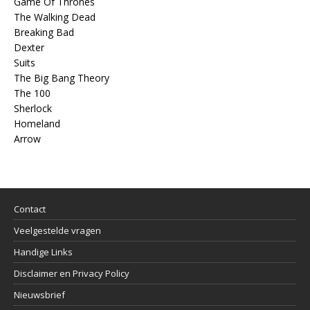
Game Of Thrones
The Walking Dead
Breaking Bad
Dexter
Suits
The Big Bang Theory
The 100
Sherlock
Homeland
Arrow
Contact
Veelgestelde vragen
Handige Links
Disclaimer en Privacy Policy
Nieuwsbrief